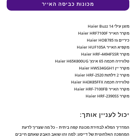
מכונות כביסה האייר
מזגן עילי Haier Buzz 14
מקרר האייר Haier HRF7100F
כיריים גז Haier HOB785
מקפיא האייר Haier HUF105A
מקרר Haier HRF-4494FSSR
טלוויזיה חכמה 65 אינץ' Haier H65K800UG
מקרר יין Haier HWS34GGH1
מקרר 2 דלתות Haier HRF-2520
טלוויזיה חכמה Haier H43K85FFX
מקרר האייר Haier HRF-7100FB
מקרר Haier HRF-2390SS
יכול לעניין אותך:
המדריך המלא לבחירת מכונת קפה ביתית – כל מה שצריך לדעת
המהפכה האלחוטית של דייסון: למה זהו שואב האבק שאתם חייבים